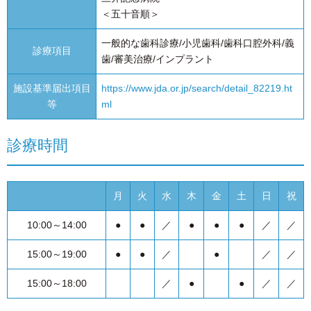
＜五十音順＞
一般的な歯科診療/小児歯科/歯科口腔外科/義
診療項目
歯/審美治療/インプラント
施設基準届出項目
https://www.jda.or.jp/search/detail_82219.ht
等
ml
診療時間
月
火
水
木
金
土
日
祝
10:00～14:00
●
●
／
●
●
●
／
／
15:00～19:00
●
●
／
●
／
／
15:00～18:00
／
●
●
／
／