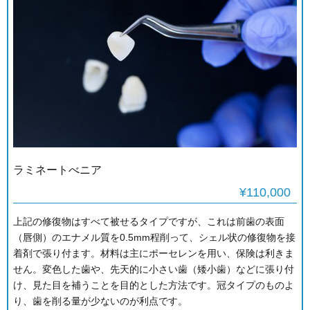
ラミネートべニア
¥110,000
上記の修復物はすべて被せるタイプですが、これは前歯の表面
（唇側）のエナメル質を0.5mm程削って、シェル状の修復物を接
着剤で張り付ます。材料は主にポーセレンを用い、保険は利きま
せん。変色した歯や、先天的に小さい歯（矮小歯）などに張り付
け、見た目を補うことを目的とした方法です。冠タイプのものよ
り、歯を削る量が少ないのが利点です。